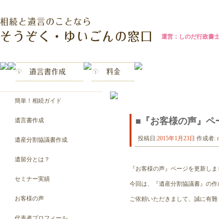
運営：しのだ行政書
相続・遺言の窓口 埼玉県三
郷市
簡単！相続ガイド
■『お客様の声』ペ
遺言書作成
投稿日:
2015年1月23日
作成者:
遺産分割協議書作成
遺留分とは？
『お客様の声』ページを更新しま
セミナー実績
今回は、『遺産分割協議書』の作
お客様の声
ご依頼いただきまして、誠に有難
代表者プロフィール