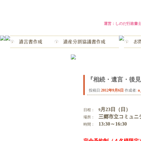
運営：しのだ行政書
相続・遺言の窓口 埼玉県
三郷市
『相続・遺言・後見』
投稿日:
2012年9月6日
作成者:
n
月23日（日）
日程：
9
三郷市立コミュニ
場所：
13:30～16:30
時間：
完全予約制（４名様限定